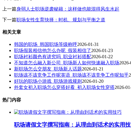
上一篇
身弱人士职场逆袭秘籍：这样做也能混得风生水起
下一篇
职场女性生育抉择：时机、规划与平衡之道
相关文章
韩国的职场_韩国职场等级称呼
2026-01-31
职场假装相信他怎么办呢_假装相信了
2026-01-23
职场衬衫颜色有讲究吗_职业衬衫搭配
2026-01-22
不知道怎么融入新公司_职场新人如何快速融入职场
2026-
新职场怎么交朋友_职场新人话题
2026-01-21
职场该不该竞争工作呢英语_职场该不该竞争工作呢知乎
2
好玩的职场小游戏_职场游戏规则
2026-01-20
外套女初入职场怎么穿搭好看_初入职场女性穿搭
2026-01
热门内容
职场请假文字撰写指南：从理由到话术的实用技