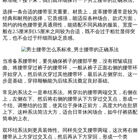
标准呢？接下来，我们就详细探讨一下男士腰带的正确系法。
选择一条合适的腰带至关重要。材质上，皮革腰带通常是较为
经典和耐用的选择，它质感强，能适应各种场合。款式方面，
简约的纯色腰带更具通用性，能搭配不同风格的服装。宽度一
般在2.5厘米到3.5厘米之间较为合适，既不会过于粗壮显得突
兀，也不会过于纤细而缺乏质感。
当准备系腰带时，要先确保裤子的腰部平整，没有褶皱或扭
曲。将腰带穿过裤子的腰带环，一般从裤子正面右侧的腰带环
开始穿入，然后依次穿过其他腰带环，最后从左侧穿出。这一
步是基础，穿得顺畅能为后续系法奠定良好基础。
常见的系法之一是单结系法。将穿出的腰带两端交叉，右侧在
上，左侧在下。然后将右侧的腰带从下方穿过交叉点，形成一
个结。调整结的位置，使其位于身体正前方，高度大约在肚脐
上下。这种系法简洁大方，适合日常休闲场合，如牛仔裤搭配
简单的上衣。
双环结系法则更具装饰性。同样先交叉腰带两端，这次将右侧
腰带从上方穿过交叉点，然后再从下方穿回，形成一个类