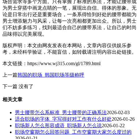
场合需求等多个方面。只有掌握了标准的系法，才能让腰带成
为男士穿搭中画龙点睛的一笔，展现出自信、得体的形象。无
论是日常出行还是重要场合，一条系得恰到好处的腰带都能为
男士增添魅力与风采，让每一次亮相都更加出众。所以，男士
们不妨多多练习，找到最适合自己的腰带系法，让自己的时尚
品味得以完美展现。
版权声明：本文由网友发表在本网站，文章内容仅供娱乐参
考，未经科学验证，不能盲信，如转载请注明内容出处链接。
本文链接：https://www.wj315.com/gl/1789.html
上一篇
韩国的职场_韩国职场等级称呼
下一篇
没有了
相关文章
男士腰带怎么系标准_男士腰带的正确系法
2026-02-03
适合职场的字体_字写得好对工作有什么好处
2026-01-26
职场新人怎么形容成语_职场新人怎么说
2026-01-22
职场空窗期怎么回答问题_工作空窗期大家怎么度过的
2026-01-21