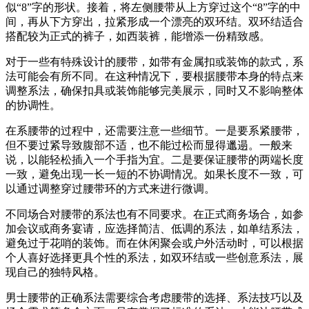
似“8”字的形状。接着，将左侧腰带从上方穿过这个“8”字的中
间，再从下方穿出，拉紧形成一个漂亮的双环结。双环结适合
搭配较为正式的裤子，如西装裤，能增添一份精致感。
对于一些有特殊设计的腰带，如带有金属扣或装饰的款式，系
法可能会有所不同。在这种情况下，要根据腰带本身的特点来
调整系法，确保扣具或装饰能够完美展示，同时又不影响整体
的协调性。
在系腰带的过程中，还需要注意一些细节。一是要系紧腰带，
但不要过紧导致腹部不适，也不能过松而显得邋遢。一般来
说，以能轻松插入一个手指为宜。二是要保证腰带的两端长度
一致，避免出现一长一短的不协调情况。如果长度不一致，可
以通过调整穿过腰带环的方式来进行微调。
不同场合对腰带的系法也有不同要求。在正式商务场合，如参
加会议或商务宴请，应选择简洁、低调的系法，如单结系法，
避免过于花哨的装饰。而在休闲聚会或户外活动时，可以根据
个人喜好选择更具个性的系法，如双环结或一些创意系法，展
现自己的独特风格。
男士腰带的正确系法需要综合考虑腰带的选择、系法技巧以及