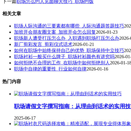
下一篇
职场怎么约人见面聊天技巧_职场约饭
相关文章
职场人际沟通的三要素都有哪些_人际沟通题答题技巧
202
加班开会朋友圈文案_加班开会怎么回复
2026-01-23
职场新人遭受打压怎么办_入职遇到职场打压怎么办
2026-
新厂剪彩发言_剪彩仪式话术
2026-01-21
如何在职场中始终保持自己的优势_职场保持中立技巧
202
职场衬衫一般买什么牌子_职场衬衫颜色有讲究吗
2026-01
如何拒绝不合理的工作_在职场中如何拒绝别人
2026-01-1
职场中自律的重要性_行业如何自律
2026-01-16
热门内容
职场请假文字撰写指南：从理由到话术的实用技
2025-06-17