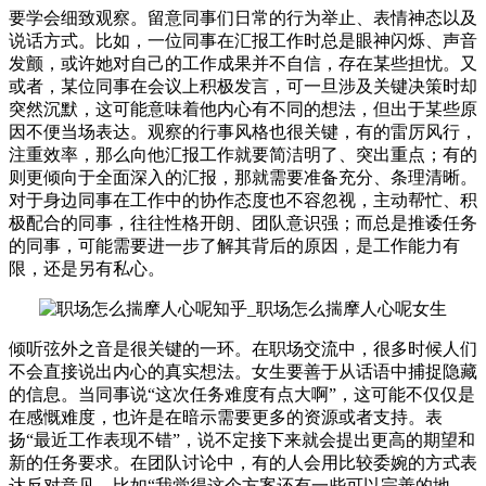
要学会细致观察。留意同事们日常的行为举止、表情神态以及
说话方式。比如，一位同事在汇报工作时总是眼神闪烁、声音
发颤，或许她对自己的工作成果并不自信，存在某些担忧。又
或者，某位同事在会议上积极发言，可一旦涉及关键决策时却
突然沉默，这可能意味着他内心有不同的想法，但出于某些原
因不便当场表达。观察的行事风格也很关键，有的雷厉风行，
注重效率，那么向他汇报工作就要简洁明了、突出重点；有的
则更倾向于全面深入的汇报，那就需要准备充分、条理清晰。
对于身边同事在工作中的协作态度也不容忽视，主动帮忙、积
极配合的同事，往往性格开朗、团队意识强；而总是推诿任务
的同事，可能需要进一步了解其背后的原因，是工作能力有
限，还是另有私心。
倾听弦外之音是很关键的一环。在职场交流中，很多时候人们
不会直接说出内心的真实想法。女生要善于从话语中捕捉隐藏
的信息。当同事说“这次任务难度有点大啊”，这可能不仅仅是
在感慨难度，也许是在暗示需要更多的资源或者支持。表
扬“最近工作表现不错”，说不定接下来就会提出更高的期望和
新的任务要求。在团队讨论中，有的人会用比较委婉的方式表
达反对意见，比如“我觉得这个方案还有一些可以完善的地