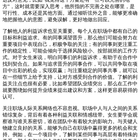
方”，这时就需要深入思考，他所指的不完善之处在哪里，是
可行性、成本还是其他方面。通过倾听弦外之音，能够更准确
地把握他人的意图，避免误解，更好地做出回应。
了解他人的利益诉求也至关重要。每个人在职场中都有自己的
目标和利益追求。有的同事渴望晋升，那么他们可能会努力在
重要项目中表现自己，积极争取的关注；有的同事则更注重工
作的稳定性，可能会倾向于选择风险较小、按部就班的工作方
式。对于女生来说，明白同事们的利益诉求，有助于在合作中
找到契合点。如果与追求晋升的同事合作，可以共同争取在项
目中出彩的机会，实现双赢；与注重稳定的同事共事，就可以
在一些细节上给予支持，让对方感受到合作的价值。了解的利
益关注点也很有必要，比如希望团队业绩突出，那么在工作中
就要围绕如何提升业绩来提出建议和方案，这样更容易获得的
认可。
关注职场人际关系网络也不容忽视。职场中人与人之间的关系
错综复杂，背后有着各种利益关联和情感纽带。女生要学会观
察谁与谁关系密切，谁在团队中有着较大的影响力。与关键人
物建立良好的关系，能够为自己在职场中赢得更多的机会和支
持。例如，在一个项目中，了解到某些同事与高层有着特殊的