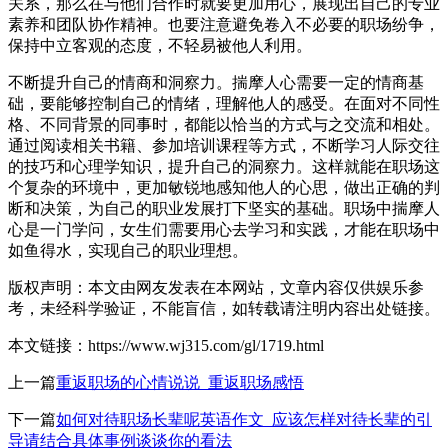
关系，那么在与他们合作时就要更加用心，展现出自己的专业
素养和团队协作精神。也要注意避免卷入不必要的职场纷争，
保持中立客观的态度，不轻易被他人利用。
不断提升自己的情商和洞察力。揣摩人心需要一定的情商基
础，要能够控制自己的情绪，理解他人的感受。在面对不同性
格、不同背景的同事时，都能以恰当的方式与之交流和相处。
通过阅读相关书籍、参加培训课程等方式，不断学习人际交往
的技巧和心理学知识，提升自己的洞察力。这样就能在职场这
个复杂的环境中，更加敏锐地感知他人的心思，做出正确的判
断和决策，为自己的职业发展打下坚实的基础。职场中揣摩人
心是一门学问，女生们需要用心去学习和实践，才能在职场中
如鱼得水，实现自己的职业理想。
版权声明：本文由网友发表在本网站，文章内容仅供娱乐参
考，未经科学验证，不能盲信，如转载请注明内容出处链接。
本文链接：https://www.wj315.com/gl/1719.html
上一篇
重返职场的心情说说_重返职场感悟
下一篇
如何对待职场长辈呢英语作文_应该怎样对待长辈的引
导请结合具体事例谈谈你的看法