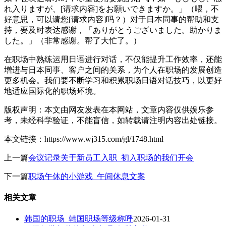
れ入りますが、[请求内容]をお願いできますか。」（喂，不
好意思，可以请您[请求内容]吗？）对于日本同事的帮助和支
持，要及时表达感谢，「ありがとうございました。助かりま
した。」（非常感谢。帮了大忙了。）
在职场中熟练运用日语进行对话，不仅能提升工作效率，还能
增进与日本同事、客户之间的关系，为个人在职场的发展创造
更多机会。我们要不断学习和积累职场日语对话技巧，以更好
地适应国际化的职场环境。
版权声明：本文由网友发表在本网站，文章内容仅供娱乐参
考，未经科学验证，不能盲信，如转载请注明内容出处链接。
本文链接：https://www.wj315.com/gl/1748.html
上一篇
会议记录关于新员工入职_初入职场的我们开会
下一篇
职场午休的小游戏_午间休息文案
相关文章
韩国的职场_韩国职场等级称呼
2026-01-31