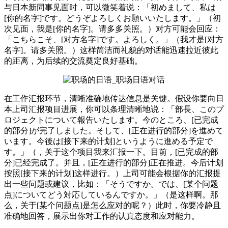
与日本新同事见面时，可以微笑着说：「初めまして、私は
[你的名字]です。どうぞよろしくお願いいたします。」（初
次见面，我是[你的名字]。请多多关照。）对方可能会回应：
「こちらこそ、[对方名字]です。よろしく。」（我才是[对方
名字]。请多关照。）这样简洁而礼貌的对话能迅速拉近彼此
的距离，为后续的交流奠定良好基础。
在工作汇报环节，清晰准确地传达信息是关键。假设你要向日
本上司汇报项目进展，你可以条理清晰地说：「部長、このプ
ロジェクトについて報告いたします。今のところ、[已完成
的部分]が完了しました。そして、[正在进行的部分]を進めて
います。今後は[接下来的计划]というように進める予定で
す。」（，关于这个项目我来汇报一下。目前，[已完成的部
分]已经完成了。并且，[正在进行的部分]正在推进。今后计划
按照[接下来的计划]这样进行。）上司可能会根据你的汇报提
出一些问题或建议，比如：「そうですか。では、[某个问题
点]についてどう対応しているんですか。」（是这样啊。那
么，关于[某个问题点]是怎么应对的呢？）此时，你要冷静且
准确地回答，展示出你对工作的认真态度和应对能力。