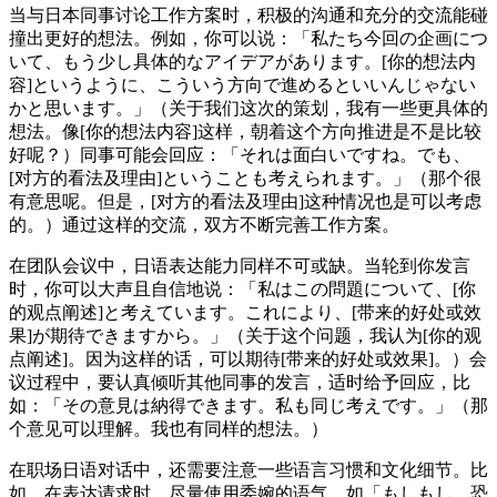
当与日本同事讨论工作方案时，积极的沟通和充分的交流能碰
撞出更好的想法。例如，你可以说：「私たち今回の企画につ
いて、もう少し具体的なアイデアがあります。[你的想法内
容]というように、こういう方向で進めるといいんじゃない
かと思います。」（关于我们这次的策划，我有一些更具体的
想法。像[你的想法内容]这样，朝着这个方向推进是不是比较
好呢？）同事可能会回应：「それは面白いですね。でも、
[对方的看法及理由]ということも考えられます。」（那个很
有意思呢。但是，[对方的看法及理由]这种情况也是可以考虑
的。）通过这样的交流，双方不断完善工作方案。
在团队会议中，日语表达能力同样不可或缺。当轮到你发言
时，你可以大声且自信地说：「私はこの問題について、[你
的观点阐述]と考えています。これにより、[带来的好处或效
果]が期待できますから。」（关于这个问题，我认为[你的观
点阐述]。因为这样的话，可以期待[带来的好处或效果]。）会
议过程中，要认真倾听其他同事的发言，适时给予回应，比
如：「その意見は納得できます。私も同じ考えです。」（那
个意见可以理解。我也有同样的想法。）
在职场日语对话中，还需要注意一些语言习惯和文化细节。比
如，在表达请求时，尽量使用委婉的语气，如「もしもし、恐