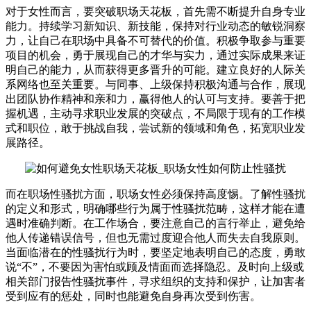
对于女性而言，要突破职场天花板，首先需不断提升自身专业
能力。持续学习新知识、新技能，保持对行业动态的敏锐洞察
力，让自己在职场中具备不可替代的价值。积极争取参与重要
项目的机会，勇于展现自己的才华与实力，通过实际成果来证
明自己的能力，从而获得更多晋升的可能。建立良好的人际关
系网络也至关重要。与同事、上级保持积极沟通与合作，展现
出团队协作精神和亲和力，赢得他人的认可与支持。要善于把
握机遇，主动寻求职业发展的突破点，不局限于现有的工作模
式和职位，敢于挑战自我，尝试新的领域和角色，拓宽职业发
展路径。
而在职场性骚扰方面，职场女性必须保持高度惕。了解性骚扰
的定义和形式，明确哪些行为属于性骚扰范畴，这样才能在遭
遇时准确判断。在工作场合，要注意自己的言行举止，避免给
他人传递错误信号，但也无需过度迎合他人而失去自我原则。
当面临潜在的性骚扰行为时，要坚定地表明自己的态度，勇敢
说“不”，不要因为害怕或顾及情面而选择隐忍。及时向上级或
相关部门报告性骚扰事件，寻求组织的支持和保护，让加害者
受到应有的惩处，同时也能避免自身再次受到伤害。