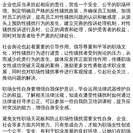
企业也应当承担起相应的责任，营造一个安全、公平的职场环
境。制定明确且严格的反性骚扰政策，并确保员工知晓。加强
对员工的培训，提高员工对性骚扰问题的认识和敏感度，从源
头上预防性骚扰行为的发生。建立完善的投诉处理机制，对性
骚扰投诉进行及时、公正的调查和处理，保护受害者的权益，
同时对加害者给予严肃的纪律处分。
社会舆论也起着重要的引导作用。倡导尊重和平等的职场文
化，对性骚扰行为进行谴责，让性骚扰者受到舆论的压力，从
而减少此类行为的发生。媒体应发挥正面宣传作用，传播职场
女性成功突破天花板的案例，激励更多女性勇敢追求职业发
展，同时也对职场性骚扰事件进行客观报道，引起社会关注，
推动问题的解决。
职场女性自身要增强自我保护意识，学会运用法律武器维护自
己的权益。了解相关法律法规，知道在遭受性骚扰时如何通过
法律途径寻求公正。可以参加一些自我防卫培训课程，提升应
对突况的能力，增强自身安全感。
避免女性职场天花板和防止职场性骚扰需要女性自身、企业、
社会等多方面共同努力。只有形成合力，才能为职场女性创造
一个公平、安全、有利于职业发展的良好环境，让她们在职场