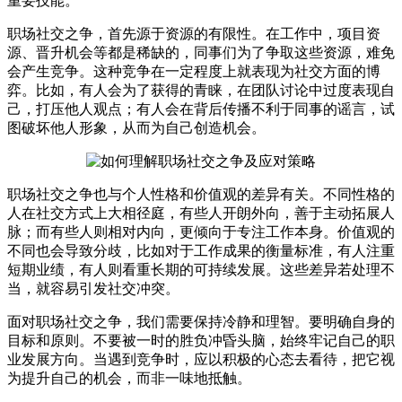
重要技能。
职场社交之争，首先源于资源的有限性。在工作中，项目资
源、晋升机会等都是稀缺的，同事们为了争取这些资源，难免
会产生竞争。这种竞争在一定程度上就表现为社交方面的博
弈。比如，有人会为了获得的青睐，在团队讨论中过度表现自
己，打压他人观点；有人会在背后传播不利于同事的谣言，试
图破坏他人形象，从而为自己创造机会。
职场社交之争也与个人性格和价值观的差异有关。不同性格的
人在社交方式上大相径庭，有些人开朗外向，善于主动拓展人
脉；而有些人则相对内向，更倾向于专注工作本身。价值观的
不同也会导致分歧，比如对于工作成果的衡量标准，有人注重
短期业绩，有人则看重长期的可持续发展。这些差异若处理不
当，就容易引发社交冲突。
面对职场社交之争，我们需要保持冷静和理智。要明确自身的
目标和原则。不要被一时的胜负冲昏头脑，始终牢记自己的职
业发展方向。当遇到竞争时，应以积极的心态去看待，把它视
为提升自己的机会，而非一味地抵触。