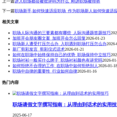
上一篇
进入职场都会被批评吗为什么_刚进职场被排挤
下一篇
职场新手,如何快速适应职场_作为职场新人如何快速适
相关文章
职场人际沟通的三要素都有哪些_人际沟通题答题技巧
202
加班开会朋友圈文案_加班开会怎么回复
2026-01-23
职场新人遭受打压怎么办_入职遇到职场打压怎么办
2026-
新厂剪彩发言_剪彩仪式话术
2026-01-21
如何在职场中始终保持自己的优势_职场保持中立技巧
202
职场衬衫一般买什么牌子_职场衬衫颜色有讲究吗
2026-01
如何拒绝不合理的工作_在职场中如何拒绝别人
2026-01-1
职场中自律的重要性_行业如何自律
2026-01-16
热门内容
职场请假文字撰写指南：从理由到话术的实用技
2025-06-17