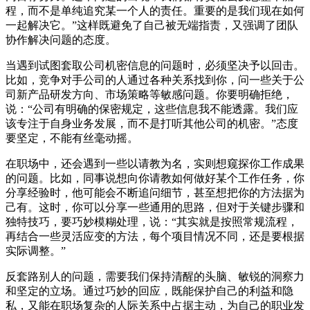
程，而不是单纯追究某一个人的责任。重要的是我们现在如何
一起解决它。”这样既避免了自己被无端指责，又强调了团队
协作解决问题的态度。
当遇到试图套取公司机密信息的问题时，必须坚决予以回击。
比如，竞争对手公司的人通过各种关系找到你，问一些关于公
司新产品研发方向、市场策略等敏感问题。你要明确拒绝，
说：“公司有明确的保密规定，这些信息我不能透露。我们应
该专注于自身业务发展，而不是打听其他公司的机密。”态度
要坚定，不能有丝毫动摇。
在职场中，还会遇到一些以请教为名，实则想窥探你工作成果
的问题。比如，同事说想向你请教如何做好某个工作任务，你
分享经验时，他可能会不断追问细节，甚至想把你的方法据为
己有。这时，你可以分享一些通用的思路，但对于关键步骤和
独特技巧，要巧妙模糊处理，说：“其实就是按照常规流程，
再结合一些灵活应变的方法，每个项目情况不同，还是要根据
实际调整。”
反套路别人的问题，需要我们保持清醒的头脑、敏锐的洞察力
和坚定的立场。通过巧妙的回应，既能保护自己的利益和隐
私，又能在职场复杂的人际关系中占据主动，为自己的职业发