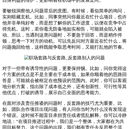
自身利益的维护，更影响着在职场中的发展走向。
要敏锐洞察他人问题背后的意图。有时候，看似简单的询问，
实则暗藏玄机。比如，同事突然问你最近在忙什么项目，也许
他并非单纯好奇，而是想了解你的工作进度，以便在竞争中占
得先机。这时，若你毫无防备地如实相告，可能就会陷入被
动。所以，当遇到这类问题时，不要急于回答，而是稍作停
顿，思考一下对方的动机。可以先反问对方最近在忙什么，将
问题抛回给他，这样既能争取思考时间，又能打乱他的节奏。
对于一些带有诱导性的问题，更要保持惕。比如，问你觉得这
个方案的优点是不是主要在于成本低，如果你顺着他的思路回
答是，可能就会被框定在他预设的范围内。此时，你可以客观
地分析方案，指出除了成本低之外，还有创新性、可行性等其
他优点，打破的诱导，展示自己全面的思考能力。
在面对涉及责任推诿的问题时，反套路的技巧尤为重要。比
如，团队合作项目出现问题，有人问你当时为什么没有发现这
个错误。这时候不能盲目承担责任或者慌乱解释。你可以冷静
地说：“在项目推进过程中，我们是一个整体，大家都在为共
同目标努力。这个问题的出现，我们都有责任去反思整个流