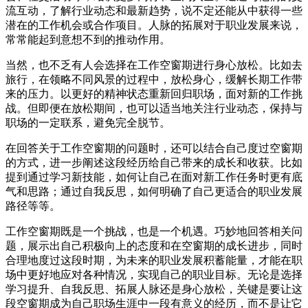
流互动，了解行业动态和最新趋势，说不定还能从中获得一些
潜在的工作机会或合作项目。人脉的拓展对于职业发展来说，
常常能起到意想不到的推动作用。
当然，也不乏有人会选择在工作空窗期进行身心放松。比如去
旅行，在领略不同风景的过程中，放松身心，缓解长期工作带
来的压力。以更好的精神状态重新回归职场，面对新的工作挑
战。但即便在放松期间，也可以适当地关注行业动态，保持与
职场的一定联系，避免完全脱节。
在回答关于工作空窗期的问题时，还可以结合自己度过空窗期
的方式，进一步阐述这段经历给自己带来的成长和收获。比如
提到通过学习新技能，如何让自己在面对新工作任务时更有底
气和思路；通过自我反思，如何明确了自己更适合的职业发展
路径等等。
工作空窗期既是一个挑战，也是一个机遇。巧妙地回答相关问
题，展示出自己积极向上的态度和在空窗期的成长进步，同时
合理地度过这段时期，为未来的职业发展积蓄能量，才能在职
场中更好地应对各种情况，实现自己的职业目标。无论是选择
学习提升、自我反思、拓展人脉还是身心放松，关键是要让这
段空窗期成为自己职场生涯中一段有意义的经历，而不是让它