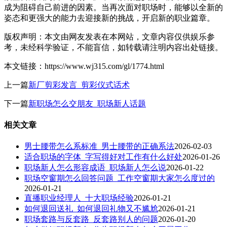
成为阻碍自己前进的因素。当再次面对职场时，能够以全新的
姿态和更强大的能力去迎接新的挑战，开启新的职业篇章。
版权声明：本文由网友发表在本网站，文章内容仅供娱乐参
考，未经科学验证，不能盲信，如转载请注明内容出处链接。
本文链接：https://www.wj315.com/gl/1774.html
上一篇
新厂剪彩发言_剪彩仪式话术
下一篇
新职场怎么交朋友_职场新人话题
相关文章
男士腰带怎么系标准_男士腰带的正确系法
2026-02-03
适合职场的字体_字写得好对工作有什么好处
2026-01-26
职场新人怎么形容成语_职场新人怎么说
2026-01-22
职场空窗期怎么回答问题_工作空窗期大家怎么度过的
2026-01-21
直播职业经理人_十大职场经验
2026-01-21
如何退回送礼_如何退回礼物又不尴尬
2026-01-21
职场套路与反套路_反套路别人的问题
2026-01-20