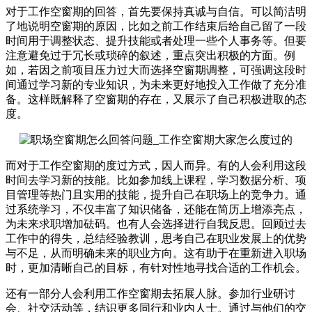
对于工作空窗期的回答，首先要保持真诚与自信。可以简洁明
了地说明空窗期的原因，比如之前工作结束后给自己留了一段
时间用于调整状态、提升技能或者处理一些个人事务等。但要
注意避免过于冗长或琐碎的叙述，重点突出积极的方面。例
如，若因之前项目压力过大而选择空窗期调整，可强调这段时
间通过学习新的专业知识，为未来更好地投入工作做了充分准
备。这样既解释了空窗期的存在，又展示了自己积极进取的态
度。
而对于工作空窗期的度过方式，因人而异。有的人会利用这段
时间去学习新的技能。比如参加线上课程，学习数据分析、项
目管理等热门且实用的技能，提升自己在职场上的竞争力。通
过系统学习，不仅丰富了知识储备，还能在简历上增添亮点，
为未来求职增加砝码。也有人会选择进行自我反思。回顾过去
工作中的得失，总结经验教训，思考自己在职业发展上的优势
与不足，从而明确未来的职业方向。这有助于在重新进入职场
时，更加清晰自己的目标，有针对性地寻找合适的工作机会。
还有一部分人会利用工作空窗期去拓展人脉。参加行业研讨
会、社交活动等，结识更多同行和业内人士。通过与他们的交