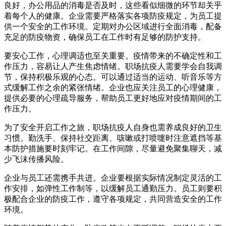
良好，办公用品的消毒是否及时，这些看似细微的环节却关乎
着每个人的健康。企业需要严格落实各项防疫规定，为员工提
供一个安全的工作环境。定期对办公区域进行全面消毒，配备
充足的防疫物资，确保员工在工作时有足够的防护支持。
要安心工作，心理调适也至关重要。疫情带来的不确定性和工
作压力，容易让人产生焦虑情绪。职场抗疫人需要学会自我调
节，保持积极乐观的心态。可以通过适当的运动、听音乐等方
式缓解工作之余的紧张情绪。企业也应关注员工的心理健康，
提供必要的心理疏导服务，帮助员工更好地应对疫情期间的工
作压力。
为了安全开启工作之旅，职场抗疫人自身也需养成良好的卫生
习惯。勤洗手、保持社交距离、咳嗽或打喷嚏时注意遮挡等基
本防护措施要时刻牢记。在工作间隙，尽量避免聚集聊天，减
少飞沫传播风险。
企业与员工还需携手共进。企业要根据实际情况制定灵活的工
作安排，如弹性工作制等，以缓解员工通勤压力。员工则要积
极配合企业的防疫工作，遵守各项规定，共同营造安全的工作
环境。