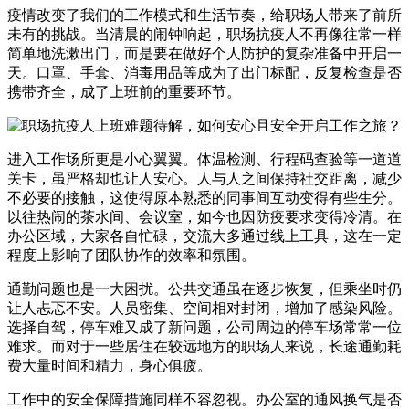
疫情改变了我们的工作模式和生活节奏，给职场人带来了前所
未有的挑战。当清晨的闹钟响起，职场抗疫人不再像往常一样
简单地洗漱出门，而是要在做好个人防护的复杂准备中开启一
天。口罩、手套、消毒用品等成为了出门标配，反复检查是否
携带齐全，成了上班前的重要环节。
进入工作场所更是小心翼翼。体温检测、行程码查验等一道道
关卡，虽严格却也让人安心。人与人之间保持社交距离，减少
不必要的接触，这使得原本熟悉的同事间互动变得有些生分。
以往热闹的茶水间、会议室，如今也因防疫要求变得冷清。在
办公区域，大家各自忙碌，交流大多通过线上工具，这在一定
程度上影响了团队协作的效率和氛围。
通勤问题也是一大困扰。公共交通虽在逐步恢复，但乘坐时仍
让人忐忑不安。人员密集、空间相对封闭，增加了感染风险。
选择自驾，停车难又成了新问题，公司周边的停车场常常一位
难求。而对于一些居住在较远地方的职场人来说，长途通勤耗
费大量时间和精力，身心俱疲。
工作中的安全保障措施同样不容忽视。办公室的通风换气是否