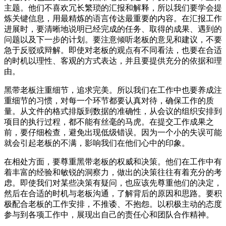
主题。他们不喜欢冗长繁琐的汇报和解释，所以我们要学会提
炼关键信息，用最精炼的语言传达最重要的内容。在汇报工作
进展时，要清晰地说明已经完成的任务、取得的成果、遇到的
问题以及下一步的计划。要注意倾听老板的意见和建议，不要
急于反驳或辩解。即使对老板的观点有不同看法，也要在合适
的时机以理性、客观的方式表达，并且要提供充分的依据和理
由。
黑带老板注重细节，追求完美。所以我们在工作中也要养成注
重细节的习惯，对每一个环节都要认真对待，确保工作的质
量。从文件的格式排版到数据的准确性，从会议的组织安排到
项目的执行过程，都不能有丝毫的马虎。在提交工作成果之
前，要仔细检查，避免出现低级错误。因为一个小的失误可能
就会引起老板的不满，影响我们在他们心中的印象。
在相处方面，要尊重黑带老板的权威和决策。他们在工作中有
着丰富的经验和敏锐的洞察力，做出的决策往往有着充分的考
虑。即使我们对某些决策有疑问，也应该先尊重他们的决定，
然后在合适的时机与老板沟通，了解背后的原因和思路。要积
极配合老板的工作安排，不推诿、不抱怨。以积极主动的态度
参与到各项工作中，展现出自己的责任心和团队合作精神。