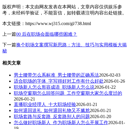
版权声明：本文由网友发表在本网站，文章内容仅供娱乐参
考，未经科学验证，不能盲信，如转载请注明内容出处链接。
本文链接：https://www.wj315.com/gl/738.html
上一篇
00 后在职场会面临哪些困难？
下一篇
换个职场文案撰写新思路：方法、技巧与实用模板大揭
秘
相关文章
男士腰带怎么系标准_男士腰带的正确系法
2026-02-03
适合职场的字体_字写得好对工作有什么好处
2026-01-26
职场新人怎么形容成语_职场新人怎么说
2026-01-22
职场空窗期怎么回答问题_工作空窗期大家怎么度过的
2026-01-21
直播职业经理人_十大职场经验
2026-01-21
如何退回送礼_如何退回礼物又不尴尬
2026-01-21
职场套路与反套路_反套路别人的问题
2026-01-20
怎么做好职场新人_作为职场新人怎么开展工作
2026-01-
19